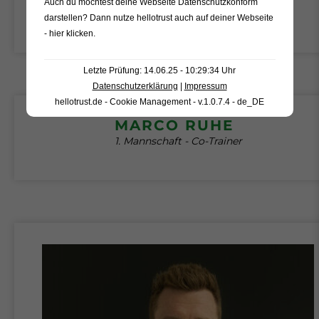
Auch du möchtest deine Webseite Datenschutzkonform
darstellen? Dann nutze
hellotrust auch auf deiner Webseite
0151 27 56 28 52
- hier klicken
.
Letzte Prüfung: 14.06.25 - 10:29:34 Uhr
Datenschutzerklärung
|
Impressum
hellotrust.de - Cookie Management - v.1.0.7.4 - de_DE
MARCO RUHE
1. Mannschaft - Co-Trainer