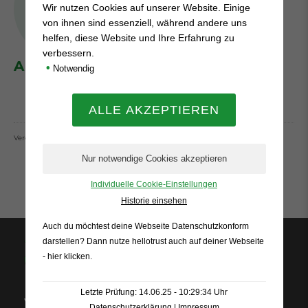
Wir nutzen Cookies auf unserer Website. Einige
von ihnen sind essenziell, während andere uns
helfen, diese Website und Ihre Erfahrung zu
verbessern.
ANDREAS FRERICHS
•
Notwendig
Veröffentlich am 14.02.2024
Individuelle Cookie-Einstellungen
Historie einsehen
Auch du möchtest deine Webseite Datenschutzkonform
darstellen? Dann nutze
hellotrust auch auf deiner Webseite
- hier klicken
.
Letzte Prüfung: 14.06.25 - 10:29:34 Uhr
VfL Sassenberg 1926 e.V.
Datenschutzerklärung
|
Impressum