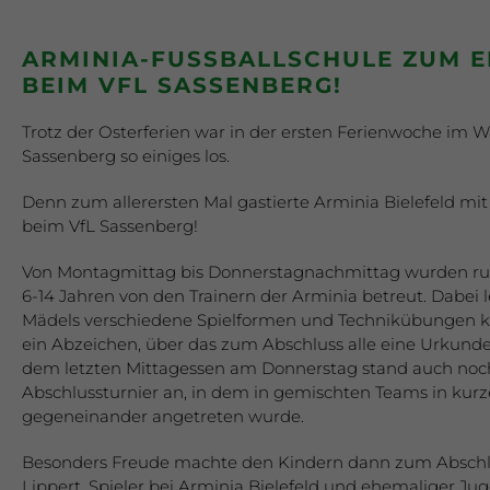
ARMINIA-FUSSBALLSCHULE ZUM E
BEIM VFL SASSENBERG!
Trotz der Osterferien war in der ersten Ferienwoche im W
Sassenberg so einiges los.
Denn zum allerersten Mal gastierte Arminia Bielefeld mit
beim VfL Sassenberg!
Von Montagmittag bis Donnerstagnachmittag wurden run
6-14 Jahren von den Trainern der Arminia betreut. Dabei 
Mädels verschiedene Spielformen und Technikübungen k
ein Abzeichen, über das zum Abschluss alle eine Urkund
dem letzten Mittagessen am Donnerstag stand auch noch
Abschlussturnier an, in dem in gemischten Teams in kurz
gegeneinander angetreten wurde.
Besonders Freude machte den Kindern dann zum Abschl
Lippert, Spieler bei Arminia Bielefeld und ehemaliger Jug