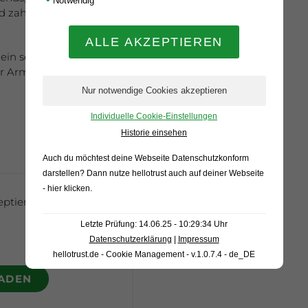
Notwendig
und zahlreiche Autogramme
ein sehr gelungener
r Arminia sowie den
Individuelle Cookie-Einstellungen
Historie einsehen
Auch du möchtest deine Webseite Datenschutzkonform
darstellen? Dann nutze
hellotrust auch auf deiner Webseite
- hier klicken
.
eptieren Sie unsere
Letzte Prüfung: 14.06.25 - 10:29:34 Uhr
Datenschutzerklärung
|
Impressum
hellotrust.de - Cookie Management - v.1.0.7.4 - de_DE
LADEN