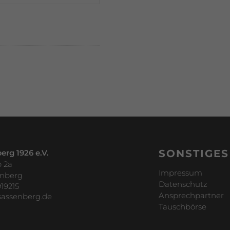
SONSTIGES
erg 1926 e.V.
 2a
Impressum
enberg
Datenschutz
19215
Ansprechpartner
sassenberg.de
Tauschbörse