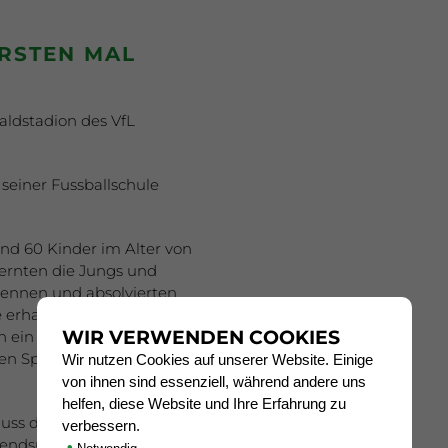
RSTEN MAL
aldstadion des VfL
 seiner Fussballschule
d 60 Kinder im Alter von
lernten die Jungs und
ennen und absolvierten
e erhalten haben. Nach
WIR VERWENDEN COOKIES
 ein kleines
en Spielen
Wir nutzen Cookies auf unserer Website. Einige
von ihnen sind essenziell, während andere uns
helfen, diese Website und Ihre Erfahrung zu
uss der Besuch von Max
verbessern.
endspieler des VfL, der
•