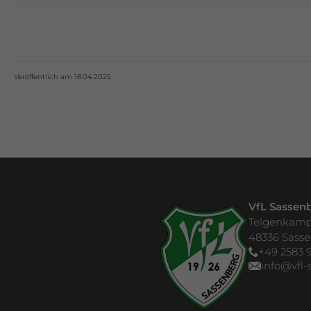
Veröffentlich am 18.04.2025
VfL Sassenb
Telgenkamp
48336 Sass
+49 2583 9
info@vfl-