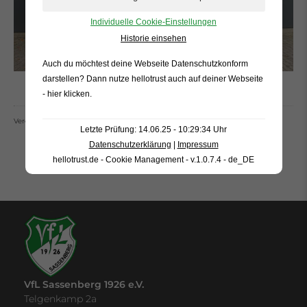
Individuelle Cookie-Einstellungen
Historie einsehen
Auch du möchtest deine Webseite Datenschutzkonform
darstellen? Dann nutze
hellotrust auch auf deiner Webseite
- hier klicken
.
Veröffentlich am 09.10.2024
Letzte Prüfung: 14.06.25 - 10:29:34 Uhr
Datenschutzerklärung
|
Impressum
hellotrust.de - Cookie Management - v.1.0.7.4 - de_DE
VfL Sassenberg 1926 e.V.
Telgenkamp 2a