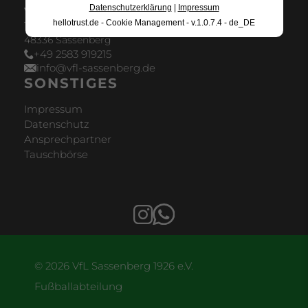
Datenschutzerklärung
|
Impressum
VfL Sassenberg 1926 e.V.
hellotrust.de - Cookie Management - v.1.0.7.4 - de_DE
Telgenkamp 2a
48336 Sassenberg
+49 2583 919215
info@vfl-sassenberg.de
SONSTIGES
Impressum
Datenschutz
Ansprechpartner
Tauschbörse
© 2026 VfL Sassenberg 1926 e.V.
Fußballabteilung