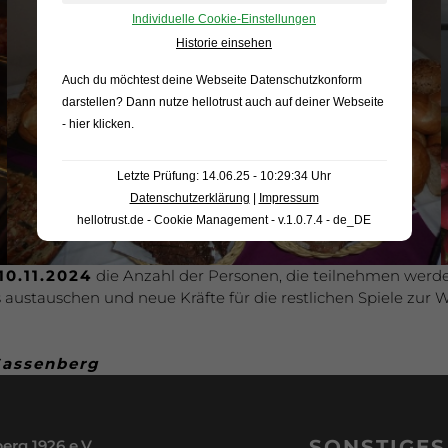
Individuelle Cookie-Einstellungen
Historie einsehen
Auch du möchtest deine Webseite Datenschutzkonform
darstellen? Dann nutze
hellotrust auch auf deiner Webseite
- hier klicken
.
Letzte Prüfung: 14.06.25 - 10:29:34 Uhr
Datenschutzerklärung
|
Impressum
hellotrust.de - Cookie Management - v.1.0.7.4 - de_DE
10.11.2024
die Anzahl der Personen, die teilnehmen werde
stauschen und neue Kräfte für die restlichen Spiele zur 
Sassenberg
SONSTIGES
erg 1926 e.V.