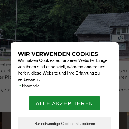
WIR VERWENDEN COOKIES
Wir nutzen Cookies auf unserer Website. Einige
Betreuer,
von ihnen sind essenziell, während andere uns
i euch allen für euer herausragendes Engagement in diesem 
helfen, diese Website und Ihre Erfahrung zu
in der Planung oder der Betreuung unserer Teams. Ohne euren 
verbessern.
•
Notwendig
ch, zusammen mit eurer Begleitung, herzlich zu einem geme