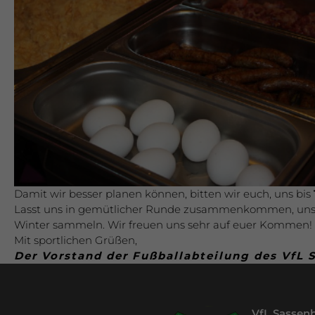
Damit wir besser planen können, bitten wir euch, uns bis
Lasst uns in gemütlicher Runde zusammenkommen, uns au
Winter sammeln. Wir freuen uns sehr auf euer Kommen!
Mit sportlichen Grüßen,
Der Vorstand der Fußballabteilung des VfL 
VfL Sassenb