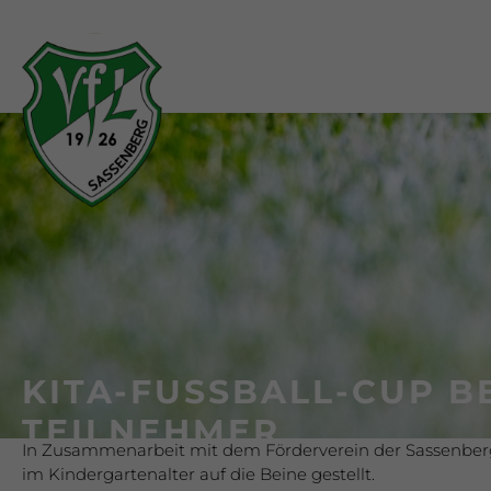
KITA-FUSSBALL-CUP BE
EILNEHMER
In Zusammenarbeit mit dem Förderverein der Sassenberge
im Kindergartenalter auf die Beine gestellt.