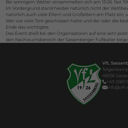
Bei sonnigem Wetter versammelten sich am 13.06. fast 10
Im Vordergrund stand hierbei natürlich nicht der Wettbe
natürlich auch viele Eltern und Großeltern am Platz ein,
Wer wie viele Tore geschossen hatte und der oder die best
Ende das wichtigste.
Das Event stieß bei den Organisatoren auf eine sehr posi
den Nachwuchsbereich der Sassenberger Fußballer begei
VfL Sassenb
Telgenkamp
48336 Sass
+49 2583 9
info@vfl-