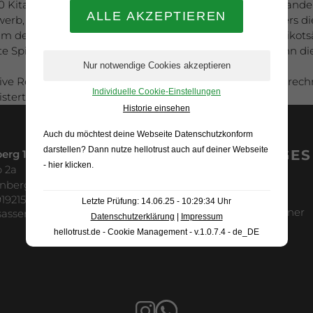
0 Kita-Kinder im Sassenberger Waldstadion, um miteinander a
werb, sondern der Spaß für alle Beteiligten und besonders 
 um den begeisterten Kindern, die zum Teil in eigenen Trikot
e Spieler/in gewesen ist, konnte am Ende egal sein, denn die
tive Resonanz, mit der man in diesem Umfang kaum gerechnet
Individuelle Cookie-Einstellungen
stert zu haben.
Historie einsehen
Auch du möchtest deine Webseite Datenschutzkonform
darstellen? Dann nutze
hellotrust auch auf deiner Webseite
SONSTIGES
erg 1926 e.V.
- hier klicken
.
 2a
Impressum
enberg
Datenschutz
19215
Letzte Prüfung: 14.06.25 - 10:29:34 Uhr
Ansprechpartner
sassenberg.de
Datenschutzerklärung
|
Impressum
Tauschbörse
hellotrust.de - Cookie Management - v.1.0.7.4 - de_DE