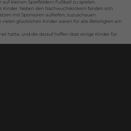
uf kleinen Spielfeldern Fußball zu spielen.
die Kinder. Neben den Nachwuchskickern fanden sich
sätzen mit Sponsoren aufliefen, zuzuschauen.
 vielen glücklichen Kinder waren für alle Beteiligten am
 hatte, und die darauf hoffen lässt einige Kinder für