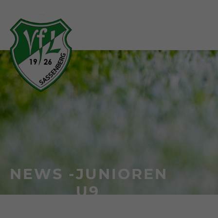
NEWS -
JUNIOREN
U9
U9