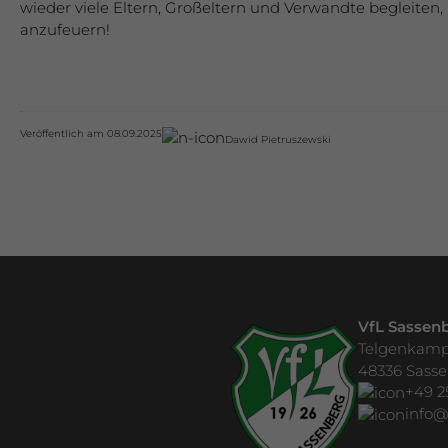
wieder viele Eltern, Großeltern und Verwandte begleiten,
anzufeuern!
Veröffentlich am 08.09.2025
Dawid Pietruszewski
VfL Sassenb
Telgenkamp
48336 Sass
+49 2
info@