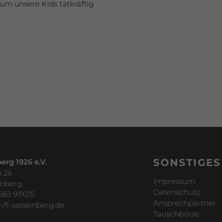
 um unsere Kids tatkräftig
SONSTIGES
erg 1926 e.V.
 2a
Impressum
enberg
Datenschutz
583 919215
Ansprechpartner
vfl-sassenberg.de
Tauschbörse