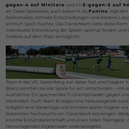
gegen-4 auf Minitore
und im
5-gegen-5 auf h
an. Diese Spielweise, auch bekannt als
Funino
, legt den
Ballkontakte, schnelle Entscheidungen und kreative Lös
sichtlich Spaß machte. Das Trainerteam lobte diese Form a
individuelle Entwicklung der Spieler optimal fördert und 
Erlebnis auf dem Platz ermöglicht.
Team A des VfL Sassenberg war dabei fast unschlagbar. M
Bilanz konnten sie alle Spiele für sich entscheiden – mi
Ausnahme: Ein spannendes 1:1-Unentschieden gegen uns
Warendorf. Auch Team B zeigte eine herausragende Leist
lediglich eine Niederlage und konnten starke Gegner wie
bekannten Nachwuchs von Gievenbeck bezwingen. Beid
enorme Einsatzbereitschaft und einen tollen Teamgeist, w
hervorragenden Ergebnissen widerspiegelte.