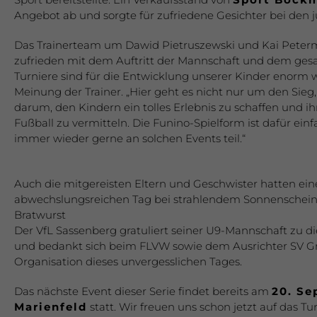
Angebot ab und sorgte für zufriedene Gesichter bei den 
Das Trainerteam um Dawid Pietruszewski und Kai Peterm
zufrieden mit dem Auftritt der Mannschaft und dem ges
Turniere sind für die Entwicklung unserer Kinder enorm wi
Meinung der Trainer. „Hier geht es nicht nur um den Sieg
darum, den Kindern ein tolles Erlebnis zu schaffen und 
Fußball zu vermitteln. Die Funino-Spielform ist dafür ei
immer wieder gerne an solchen Events teil.“
Auch die mitgereisten Eltern und Geschwister hatten ei
abwechslungsreichen Tag bei strahlendem Sonnenschein
Bratwurst
Der VfL Sassenberg gratuliert seiner U9-Mannschaft zu d
und bedankt sich beim FLVW sowie dem Ausrichter SV Gre
Organisation dieses unvergesslichen Tages.
Das nächste Event dieser Serie findet bereits am
20. Se
Marienfeld
statt. Wir freuen uns schon jetzt auf das Tu