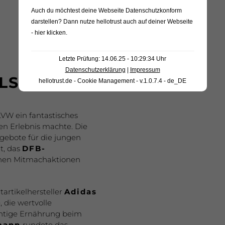
Auch du möchtest deine Webseite Datenschutzkonform
darstellen? Dann nutze
hellotrust auch auf deiner Webseite
- hier klicken
.
Letzte Prüfung: 14.06.25 - 10:29:34 Uhr
Datenschutzerklärung
|
Impressum
ALS NUR
hellotrust.de - Cookie Management - v.1.0.7.4 - de_DE
VW ein fantastisches
n Erlebnis machte. Die
gebote für die jungen
t, das
DFB-
enen Mitmachaktionen
tartikelhersteller
Adidas
 die wertvolle
chtige Ernährung beim
mann
rundete das