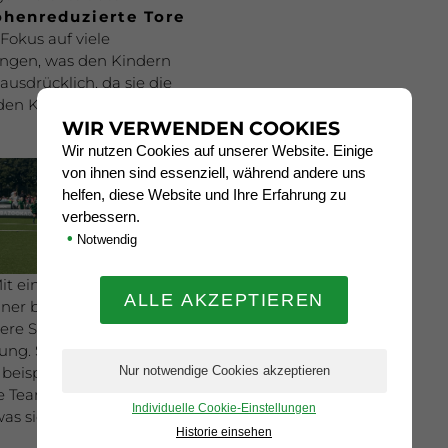
öhenreduzierte Tore
 Fokus auf viele
ungen, was den Kindern
usdrücklich, da sie die
den Kindern ein positives
WIR VERWENDEN COOKIES
Wir nutzen Cookies auf unserer Website. Einige
von ihnen sind essenziell, während andere uns
helfen, diese Website und Ihre Erfahrung zu
verbessern.
•
Notwendig
it einer makellosen
t einer bemerkenswerten
ere Sportfreunde aus
ung. Sie verbuchten
 beispielsweise den
e Teams bewiesen eine
Individuelle Cookie-Einstellungen
as sich in den
Historie einsehen