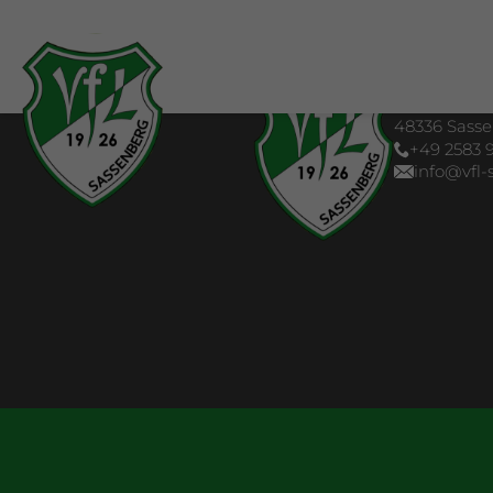
VfL Sassenb
Telgenkamp
48336 Sass
+49 2583 9
info@vfl-