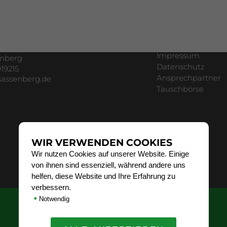
SONSTIGES
erg 1926 e.V.
 2a
Impressum
enberg
Datenschutz
19215
Ansprechpartner
sassenberg.de
Tauschbörse
WIR VERWENDEN COOKIES
Wir nutzen Cookies auf unserer Website. Einige
von ihnen sind essenziell, während andere uns
helfen, diese Website und Ihre Erfahrung zu
verbessern.
•
Notwendig
© 2026 VfL Sassenberg 1926 e.V. Fußballabteilung